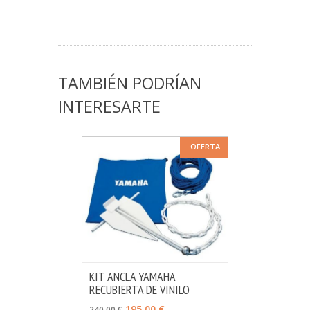
TAMBIÉN PODRÍAN
INTERESARTE
OFERTA
KIT ANCLA YAMAHA
RECUBIERTA DE VINILO
MÁS INFO
AÑADIR
195,00 €
240,00 €