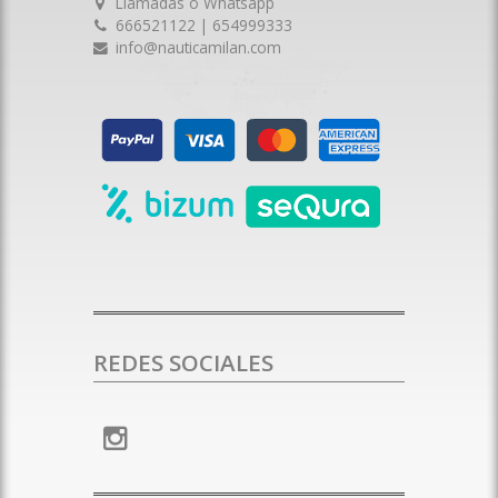
Llamadas o Whatsapp
666521122 | 654999333
info@nauticamilan.com
REDES SOCIALES