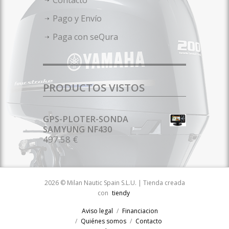
Contacto
Pago y Envío
Paga con seQura
PRODUCTOS VISTOS
GPS-PLOTER-SONDA
SAMYUNG NF430
497.58 €
2026 © Milan Nautic Spain S.L.U. | Tienda creada
con
tiendy
Aviso legal
Financiacion
Quiénes somos
Contacto