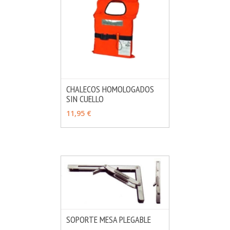
CHALECOS HOMOLOGADOS
SIN CUELLO
MÁS INFO
VER OPCIONES
11,95 €
SOPORTE MESA PLEGABLE
MÁS INFO
AÑADIR