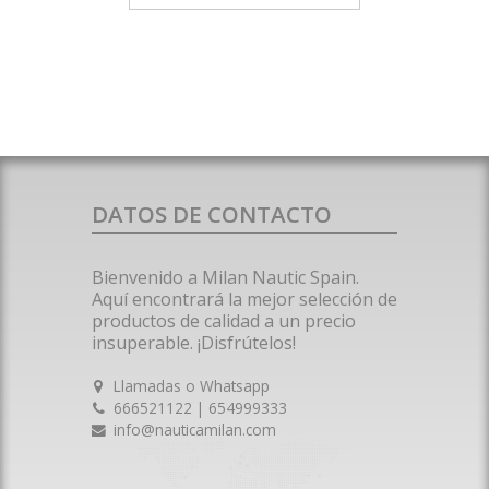
DATOS DE CONTACTO
Bienvenido a Milan Nautic Spain.
Aquí encontrará la mejor selección de
productos de calidad a un precio
insuperable. ¡Disfrútelos!
Llamadas o Whatsapp
666521122 | 654999333
info@nauticamilan.com