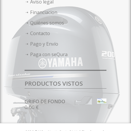
Aviso legal
Financiacion
Quiénes somos
Contacto
Pago y Envío
Paga con seQura
PRODUCTOS VISTOS
GRIFO DE FONDO
0.00 €