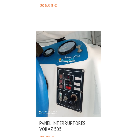
MÁS INFO
VER OPCIONES
206,99 €
PANEL INTERRUPTORES
VORAZ 505
MÁS INFO
AÑADIR