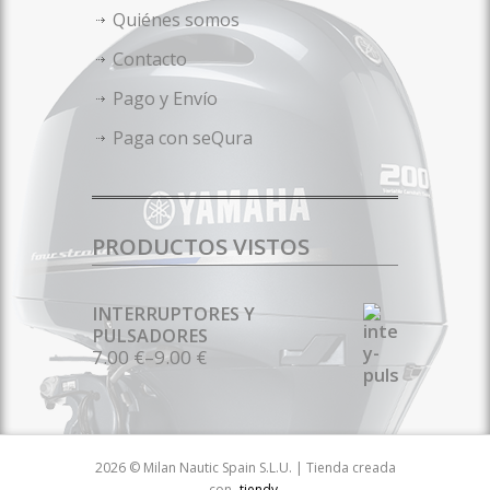
Quiénes somos
Contacto
Pago y Envío
Paga con seQura
PRODUCTOS VISTOS
INTERRUPTORES Y
PULSADORES
7.00 €
–
9.00 €
2026 © Milan Nautic Spain S.L.U. | Tienda creada
con
tiendy