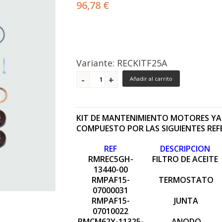
96,78 €
Variante: RECKITF25A
Añadir al carrito
KIT DE MANTENIMIENTO MOTORES YAM
COMPUESTO POR LAS SIGUIENTES REF
REF
DESCRIPCION
RMREC5GH-
FILTRO DE ACEITE
13440-00
RMPAF15-
TERMOSTATO
07000031
RMPAF15-
JUNTA
07010022
RMCM62Y-11325-
ANODO