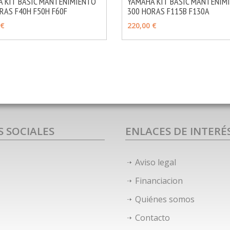
 KIT BASIC MANTENIMIENTO
YAMAHA KIT BASIC MANTENIM
RAS F40H F50H F60F
300 HORAS F115B F130A
MÁS INFO
IR
AÑADIR
 €
220,00 €
S SOCIALES
ENLACES DE INTERÉ
Aviso legal
Financiacion
Quiénes somos
Contacto