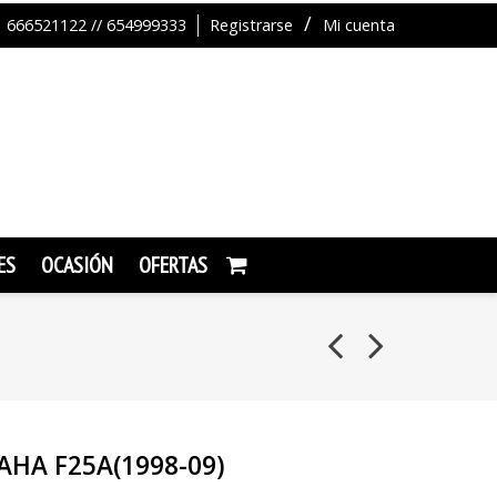
666521122 // 654999333
Registrarse
Mi cuenta
ES
OCASIÓN
OFERTAS
HA F25A(1998-09)