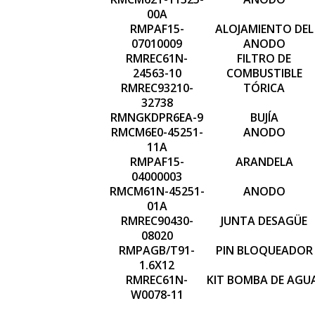
00A
RMPAF15-
ALOJAMIENTO DEL
07010009
ANODO
RMREC61N-
FILTRO DE
24563-10
COMBUSTIBLE
RMREC93210-
TÓRICA
32738
RMNGKDPR6EA-9
BUJÍA
RMCM6E0-45251-
ANODO
11A
RMPAF15-
ARANDELA
04000003
RMCM61N-45251-
ANODO
01A
RMREC90430-
JUNTA DESAGÜE
08020
RMPAGB/T91-
PIN BLOQUEADOR
1.6X12
RMREC61N-
KIT BOMBA DE AGU
W0078-11