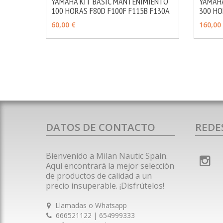
YAMAHA KIT BASIC MANTENIMIENTO
YAMAHA
100 HORAS F80D F100F F115B F130A
300 HO
MÁS INFO
AÑADIR
AÑAD
60,00 €
160,00
DATOS DE CONTACTO
REDE
Bienvenido a Milan Nautic Spain.
Aquí encontrará la mejor selección
de productos de calidad a un
precio insuperable. ¡Disfrútelos!
Llamadas o Whatsapp
666521122 | 654999333