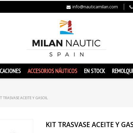
info@nauticamilan.com
CACIONES
ACCESORIOS NÁUTICOS
EN STOCK
REMOLQU
IT TRASVASE ACEITE Y GASOIL
KIT TRASVASE ACEITE Y GA