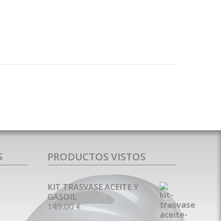
S
PRODUCTOS VISTOS
KIT TRASVASE ACEITE Y
GASOIL
149.00 €