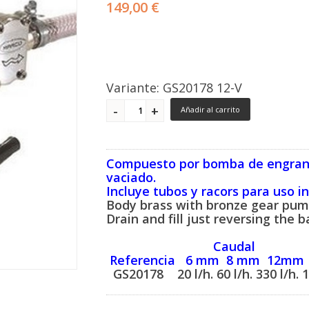
149,00 €
Variante: GS20178 12-V
Añadir al carrito
Compuesto por bomba de engranaj
vaciado.
Incluye tubos y racors para uso i
Body brass with bronze gear pum
Drain and fill just reversing the b
Caudal
Referencia 6 mm 8 mm 12mm
GS20178 20 l/h. 60 l/h. 330 l/h. 