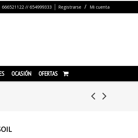
666521122 // 654999333
Registrarse
Mi cuenta
ES
OCASIÓN
OFERTAS
SOIL