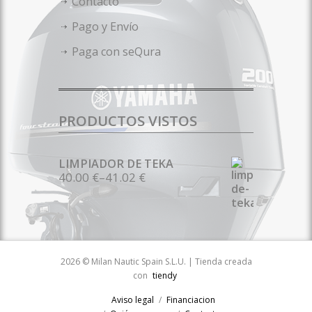
Contacto
Pago y Envío
Paga con seQura
PRODUCTOS VISTOS
LIMPIADOR DE TEKA
40.00 €
–
41.02 €
2026 © Milan Nautic Spain S.L.U. | Tienda creada
con
tiendy
Aviso legal
Financiacion