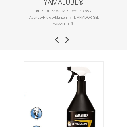
YAMALUBE®
01. YAMAHA
Recambios
Aceites+Filtros+Manten.
LIMPIADOR GEL
YAMALUBE®