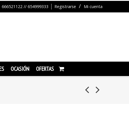
666521122 // 654999333
Registrarse
Mi cuenta
ES
OCASIÓN
OFERTAS