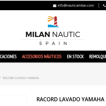
info@nauticamilan.com
CACIONES
ACCESORIOS NÁUTICOS
EN STOCK
REMOLQU
RACORD LAVADO YAMAHA
RACORD LAVADO YAMAHA