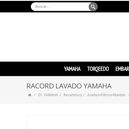
YAMAHA
TORQEEDO
EMBAR
RACORD LAVADO YAMAHA
01. YAMAHA
Recambios
Aceites+Filtros+Manten.