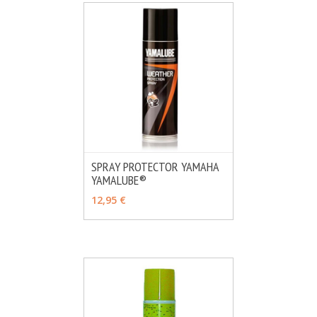
SPRAY PROTECTOR YAMAHA
YAMALUBE®
MÁS INFO
AÑADIR
12,95 €