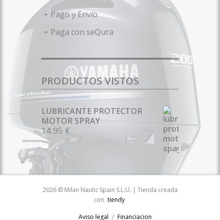
Pago y Envío
Paga con seQura
PRODUCTOS VISTOS
LUBRICANTE PROTECTOR
MOTOR SPRAY
14.95 €
2026 © Milan Nautic Spain S.L.U. | Tienda creada
con
tiendy
Aviso legal
Financiacion