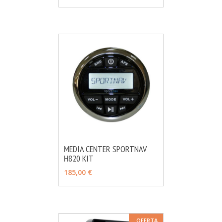
MEDIA CENTER SPORTNAV
H820 KIT
MÁS INFO
AÑADIR
185,00 €
OFERTA