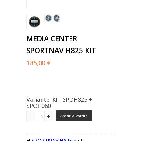
MEDIA CENTER
SPORTNAV H825 KIT
185,00 €
Variante: KIT SPOH825 +
SPOH060
Añadir al carrito
El
SPORTNAV H825
da la