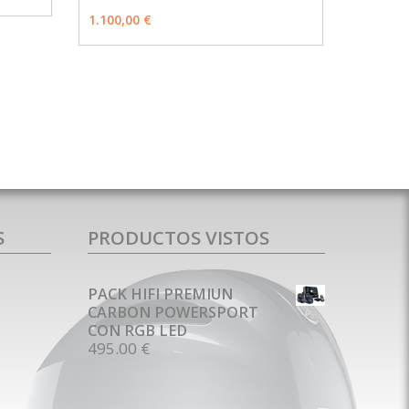
MÁS INFO
AÑADIR
1.100,00 €
S
PRODUCTOS VISTOS
PACK HIFI PREMIUN
CARBON POWERSPORT
CON RGB LED
495.00 €