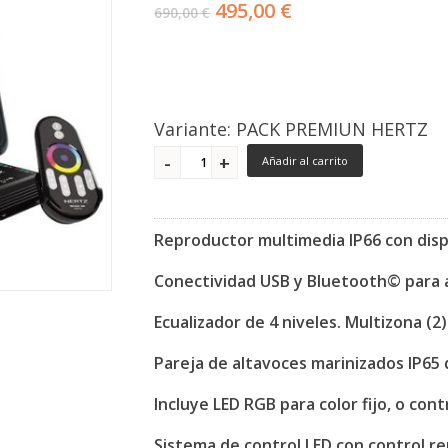
495,00 €
690,00 €
Variante: PACK PREMIUN HERTZ
Añadir al carrito
Reproductor multimedia IP66 con disp
Conectividad USB y Bluetooth© para a
Ecualizador de 4 niveles. Multizona (2)
Pareja de altavoces marinizados IP65 
Incluye LED RGB para color fijo, o co
Sistema de control LED con control r