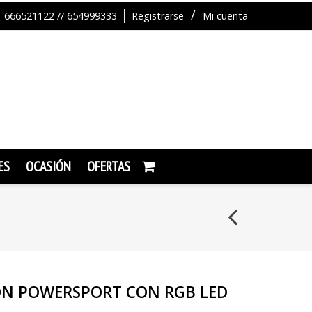
666521122 // 654999333
Registrarse
Mi cuenta
ES
OCASIÓN
OFERTAS
ON POWERSPORT CON RGB LED