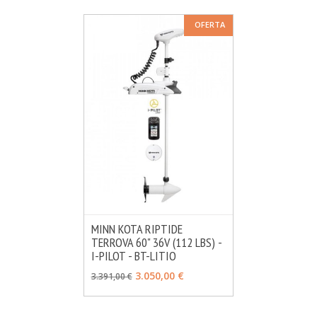
OFERTA
MINN KOTA RIPTIDE
TERROVA 60" 36V (112 LBS) -
MÁS INFO
AÑADIR
I-PILOT - BT-LITIO
3.050,00 €
3.391,00 €