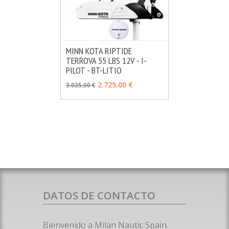
MINN KOTA RIPTIDE
TERROVA 55 LBS 12V - I-
MÁS INFO
VER OPCIONES
PILOT - BT-LITIO
2.725,00 €
3.035,00 €
DATOS DE CONTACTO
Bienvenido a Milan Nautic Spain.