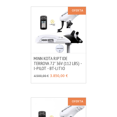
OFERTA
MINN KOTA RIPTIDE
TERROVA 72" 36V (112 LBS) -
MÁS INFO
VER OPCIONES
I-PILOT - BT-LITIO
3.850,00 €
4.500,00 €
OFERTA