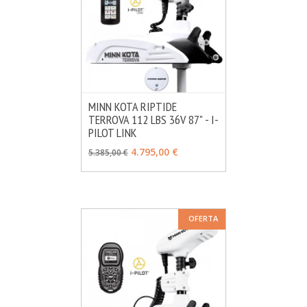
MINN KOTA RIPTIDE
TERROVA 112 LBS 36V 87" - I-
MÁS INFO
VER OPCIONES
PILOT LINK
4.795,00 €
5.385,00 €
OFERTA