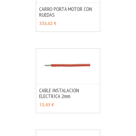
CARRO PORTA MOTOR CON
RUEDAS
MÁS INFO
AÑADIR
333,02 €
CABLE INSTALACION
ELECTRICA 2mm
MÁS INFO
VER OPCIONES
13,43 €