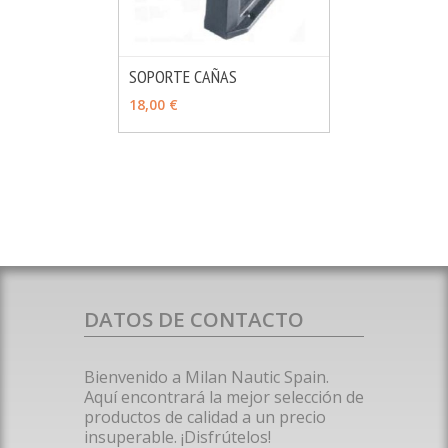
SOPORTE CAÑAS
MÁS INFO
AÑADIR
18,00 €
DATOS DE CONTACTO
Bienvenido a Milan Nautic Spain.
Aquí encontrará la mejor selección de
productos de calidad a un precio
insuperable. ¡Disfrútelos!