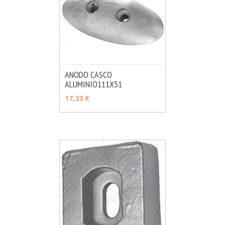
ANODO CASCO
ALUMINIO111X51
MÁS INFO
AÑADIR
17,33 €