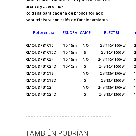
bronce y acero inox.
Roldana para cadena de bronce forjado.
Se suministra con relés de funcionamiento
Referencia
ESLORA
CAMP
ELECTRI
m
RMQUDP31012
10-15m
NO
2
12 V(140A)1000 W
RMQUDP31012
D
10-15m
SI
2
12 V(80A)1000 W
RMQUDP31024
10-15m
NO
2
24 V(140A)1000 W
RMQUDP31024D
10-15m
SI
2
24 V(80A)1000 W
RMQUDP31512
NO
1
12 V(155A)1500 W
RMQUDP31512D
SI
1
12 V(85A)1500 W
RMQUDP31524
NO
1
24 V(155A)1500 W
RMQUDP31524D
SI
1
24 V(85A)1500 W
TAMBIÉN PODRÍAN