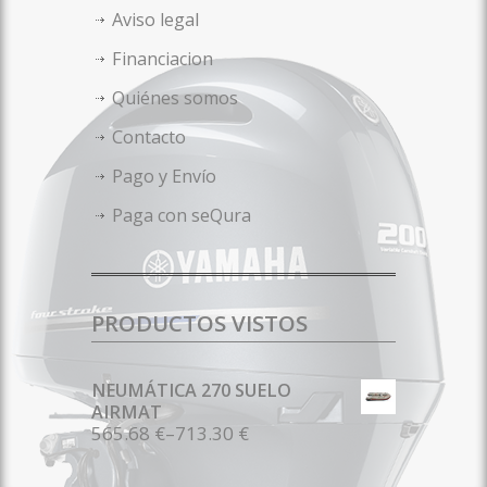
Aviso legal
Financiacion
Quiénes somos
Contacto
Pago y Envío
Paga con seQura
PRODUCTOS VISTOS
NEUMÁTICA 270 SUELO
AIRMAT
565.68 €
–
713.30 €