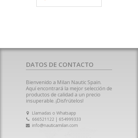
DATOS DE CONTACTO
Bienvenido a Milan Nautic Spain.
Aquí encontrará la mejor selección de
productos de calidad a un precio
insuperable. ¡Disfrútelos!
Llamadas o Whatsapp
666521122 | 654999333
info@nauticamilan.com