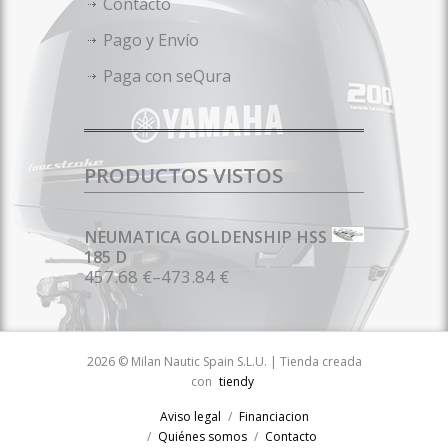
Contacto
Pago y Envío
Paga con seQura
PRODUCTOS VISTOS
NEUMATICA GOLDENSHIP HSS
185 D
457.68 €
–
473.84 €
2026 © Milan Nautic Spain S.L.U. | Tienda creada
con
tiendy
Aviso legal
Financiacion
Quiénes somos
Contacto