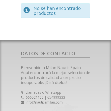
No se han encontrado
productos
DATOS DE CONTACTO
Bienvenido a Milan Nautic Spain.
Aquí encontrará la mejor selección de
productos de calidad a un precio
insuperable. ¡Disfrútelos!
Llamadas o Whatsapp
666521122 | 654999333
info@nauticamilan.com