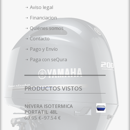
Aviso legal
Financiacion
Quiénes somos
Contacto
Pago y Envío
Paga con seQura
PRODUCTOS VISTOS
NEVERA ISOTERMICA
PORTATIL 48L
69.95 €
–
97.54 €