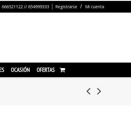
666521122 // 654999333
Registrarse
Mi cuenta
ES
OCASIÓN
OFERTAS