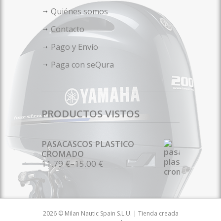
Quiénes somos
Contacto
Pago y Envío
Paga con seQura
PRODUCTOS VISTOS
PASACASCOS PLASTICO
CROMADO
11.79 €
–
15.00 €
2026 © Milan Nautic Spain S.L.U. | Tienda creada