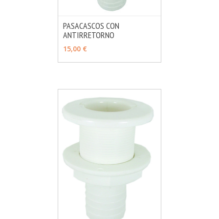
PASACASCOS CON
ANTIRRETORNO
MÁS INFO
VER OPCIONES
15,00 €