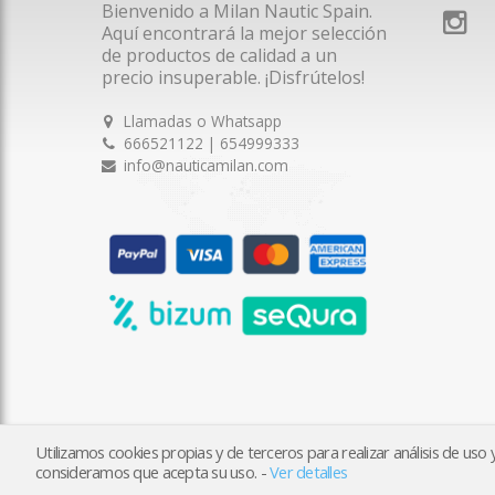
Bienvenido a Milan Nautic Spain.
Aquí encontrará la mejor selección
de productos de calidad a un
precio insuperable. ¡Disfrútelos!
Llamadas o Whatsapp
666521122 | 654999333
info@nauticamilan.com
Utilizamos cookies propias y de terceros para realizar análisis de us
2026 © Milan Nautic Spain S.L.U. | Tienda creada con
tiendy
consideramos que acepta su uso.
-
Ver detalles