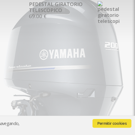
PEDESTAL GIRATORIO
TELESCOPICO
69.00 €
 navegando,
Permitir cookies
Quiénes somos
Contacto
Pago y Envío
Paga con seQura