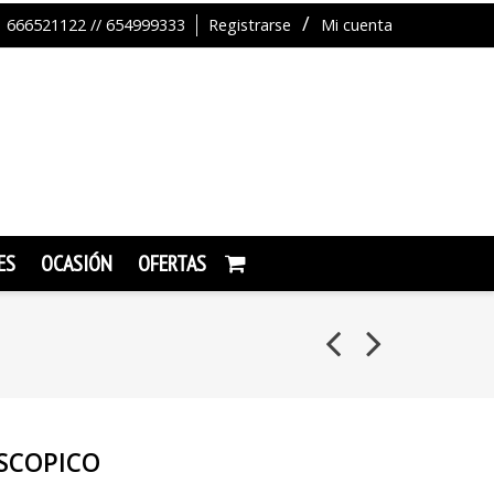
666521122 // 654999333
Registrarse
Mi cuenta
ES
OCASIÓN
OFERTAS
ESCOPICO