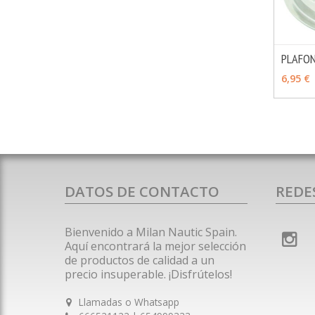
PLAFON
VER 
6,95 €
DATOS DE CONTACTO
REDE
Bienvenido a Milan Nautic Spain.
Aquí encontrará la mejor selección
de productos de calidad a un
precio insuperable. ¡Disfrútelos!
Llamadas o Whatsapp