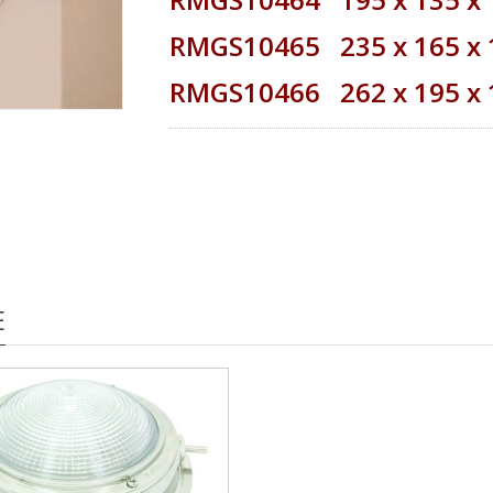
RMGS10465 235 x 165 
RMGS10466 262 x 195 
E