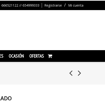
666521122 // 654999333
Registrarse
Mi cuenta
ES
OCASIÓN
OFERTAS
LADO