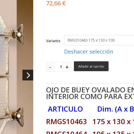
72,66 €
Variante
Deshacer selección
Añadir al carrito
OJO DE BUEY OVALADO E
INTERIOR COMO PARA EXT
ARTICULO Dim. (A x
RMGS10463 175 x 130 
RMGS10464 195 x 135 