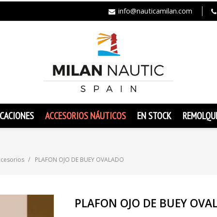
info@nauticamilan.com
CACIONES
ACCESORIOS NÁUTICOS
EN STOCK
REMOLQU
ccesorios
PLAFON OJO DE BUEY OVALADO
PLAFON OJO DE BUEY OVA