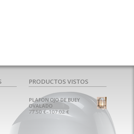
S
PRODUCTOS VISTOS
PLAFON OJO DE BUEY
OVALADO
77.50 €
–
107.02 €