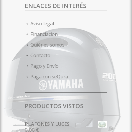
ENLACES DE INTERÉS
Aviso legal
Financiacion
Quiénes somos
Contacto
Pago y Envío
Paga con seQura
PRODUCTOS VISTOS
PLAFONES Y LUCES
0.00 €