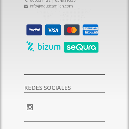
666521122 | 654999333
info@nauticamilan.com
REDES SOCIALES