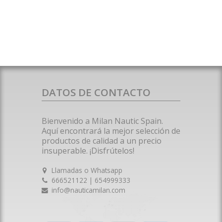
DATOS DE CONTACTO
Bienvenido a Milan Nautic Spain.
Aquí encontrará la mejor selección de
productos de calidad a un precio
insuperable. ¡Disfrútelos!
Llamadas o Whatsapp
666521122 | 654999333
info@nauticamilan.com