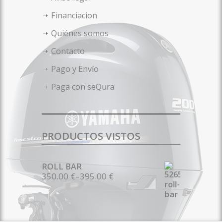
Financiacion
Quiénes somos
Contacto
Pago y Envío
Paga con seQura
PRODUCTOS VISTOS
ROLL BAR
350.00 €
–
395.00 €