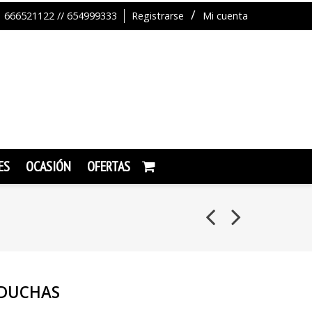
666521122 // 654999333
Registrarse
Mi cuenta
ES
OCASIÓN
OFERTAS
 DUCHAS