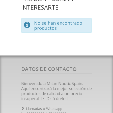
INTERESARTE
No se han encontrado
productos
DATOS DE CONTACTO
Bienvenido a Milan Nautic Spain.
Aquí encontrará la mejor selección de
productos de calidad a un precio
insuperable. ¡Disfrútelos!
Llamadas o Whatsapp