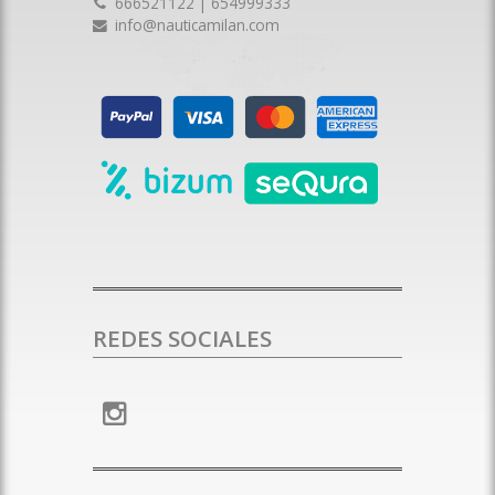
666521122 | 654999333
info@nauticamilan.com
REDES SOCIALES