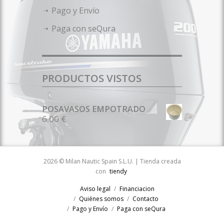
Pago y Envío
Paga con seQura
PRODUCTOS VISTOS
POSAVASOS EMPOTRADO
6.00 €
2026 © Milan Nautic Spain S.L.U. | Tienda creada
con
tiendy
Aviso legal
Financiacion
Quiénes somos
Contacto
Pago y Envío
Paga con seQura