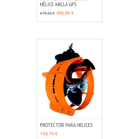
HÉLICE ANCLA GPS
MÁS INFO
AÑADIR
495,00 €
675,00 €
PROTECTOR PARA HELICES
MÁS INFO
VER OPCIONES
158,74 €