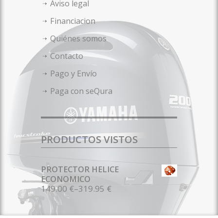
Aviso legal
Financiacion
Quiénes somos
Contacto
Pago y Envío
Paga con seQura
PRODUCTOS VISTOS
PROTECTOR HELICE
ECONOMICO
149.00 €
–
319.95 €