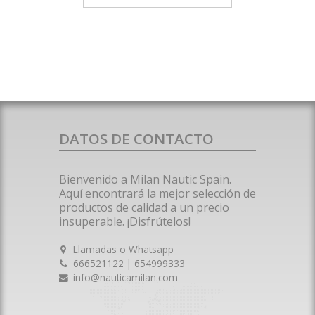
DATOS DE CONTACTO
Bienvenido a Milan Nautic Spain.
Aquí encontrará la mejor selección de
productos de calidad a un precio
insuperable. ¡Disfrútelos!
Llamadas o Whatsapp
666521122 | 654999333
info@nauticamilan.com