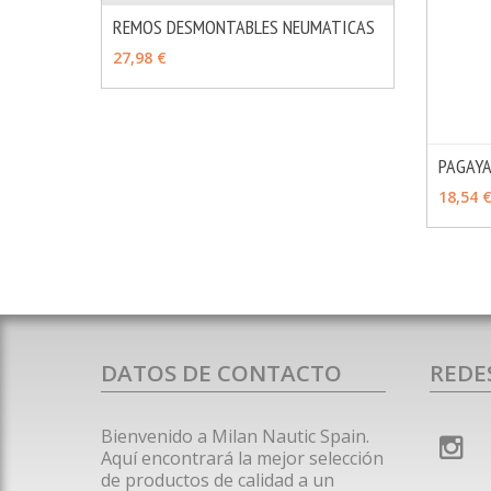
REMOS DESMONTABLES NEUMATICAS
MÁS INFO
VER OPCIONES
27,98 €
PAGAY
VER 
18,54 
DATOS DE CONTACTO
REDE
Bienvenido a Milan Nautic Spain.
Aquí encontrará la mejor selección
de productos de calidad a un