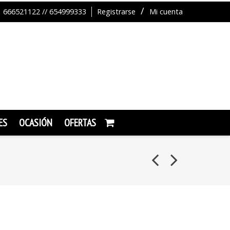
666521122 // 654999333
Registrarse
Mi cuenta
ES
OCASIÓN
OFERTAS