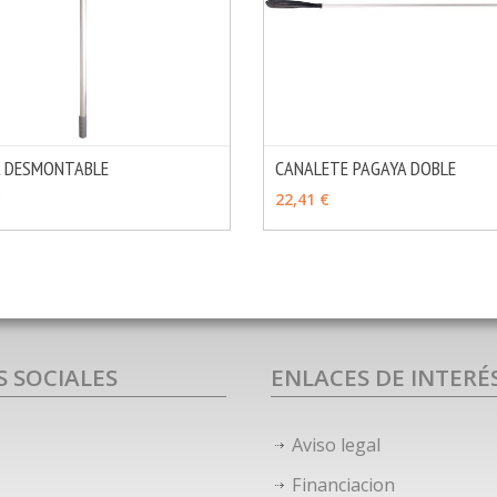
A DESMONTABLE
CANALETE PAGAYA DOBLE
MÁS INFO
OPCIONES
VER OPCIONES
€
22,41 €
S SOCIALES
ENLACES DE INTERÉ
Aviso legal
Financiacion