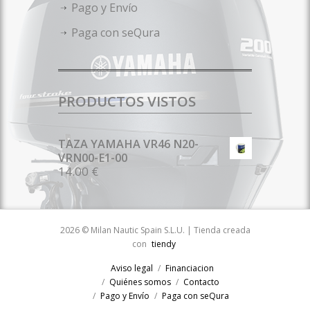
Pago y Envío
Paga con seQura
PRODUCTOS VISTOS
TAZA YAMAHA VR46 N20-
VRN00-E1-00
14.00 €
2026 © Milan Nautic Spain S.L.U. | Tienda creada
con
tiendy
Aviso legal
Financiacion
Quiénes somos
Contacto
Pago y Envío
Paga con seQura