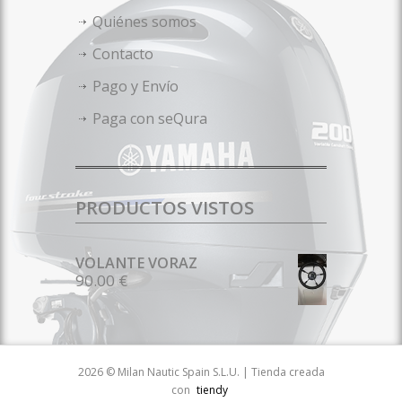
Quiénes somos
Contacto
Pago y Envío
Paga con seQura
PRODUCTOS VISTOS
VOLANTE VORAZ
90.00 €
2026 © Milan Nautic Spain S.L.U. | Tienda creada
con
tiendy