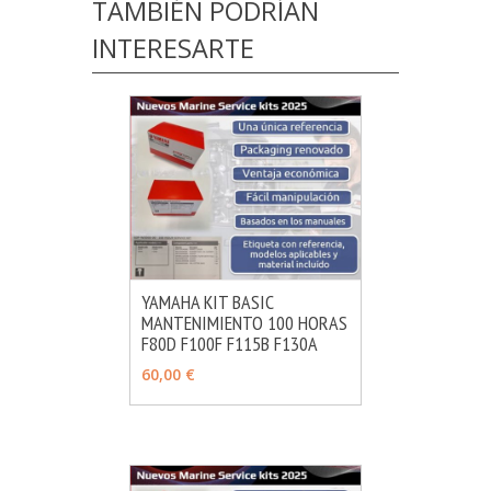
TAMBIÉN PODRÍAN
INTERESARTE
YAMAHA KIT BASIC
MANTENIMIENTO 100 HORAS
MÁS INFO
AÑADIR
F80D F100F F115B F130A
60,00 €