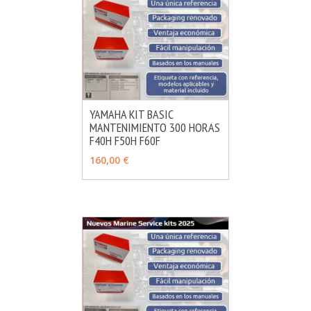
YAMAHA KIT BASIC
MANTENIMIENTO 300 HORAS
MÁS INFO
AÑADIR
F40H F50H F60F
160,00 €