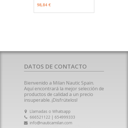
98,84 €
DATOS DE CONTACTO
Bienvenido a Milan Nautic Spain.
Aquí encontrará la mejor selección de
productos de calidad a un precio
insuperable. ¡Disfrútelos!
Llamadas o Whatsapp
666521122 | 654999333
info@nauticamilan.com