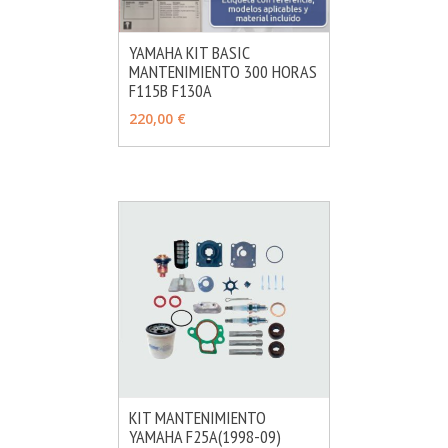
YAMAHA KIT BASIC
MANTENIMIENTO 300 HORAS
MÁS INFO
AÑADIR
F115B F130A
220,00 €
KIT MANTENIMIENTO
YAMAHA F25A(1998-09)
MÁS INFO
AÑADIR