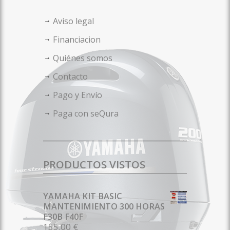
Aviso legal
Financiacion
Quiénes somos
Contacto
Pago y Envío
Paga con seQura
PRODUCTOS VISTOS
YAMAHA KIT BASIC
MANTENIMIENTO 300 HORAS
F30B F40F
155.00 €