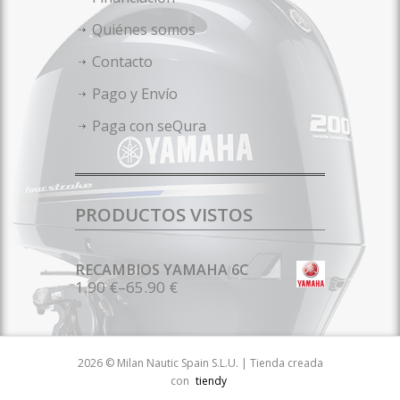
Quiénes somos
Contacto
Pago y Envío
Paga con seQura
PRODUCTOS VISTOS
RECAMBIOS YAMAHA 6C
1.90 €
–
65.90 €
2026 © Milan Nautic Spain S.L.U. | Tienda creada
con
tiendy