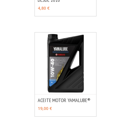
VER OPCIONES
4,80 €
ACEITE MOTOR YAMALUBE®
MÁS INFO
VER OPCIONES
19,00 €