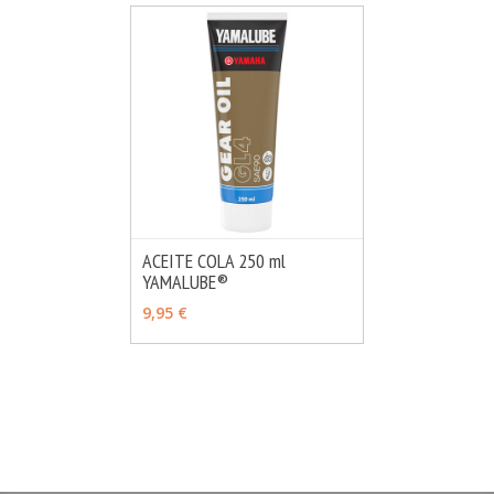
ACEITE COLA 250 ml
YAMALUBE®
MÁS INFO
AÑADIR
9,95 €