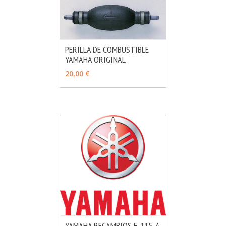
PERILLA DE COMBUSTIBLE
YAMAHA ORIGINAL
MÁS INFO
VER OPCIONES
20,00 €
YAMAHA RECAMBIOS F-115-A