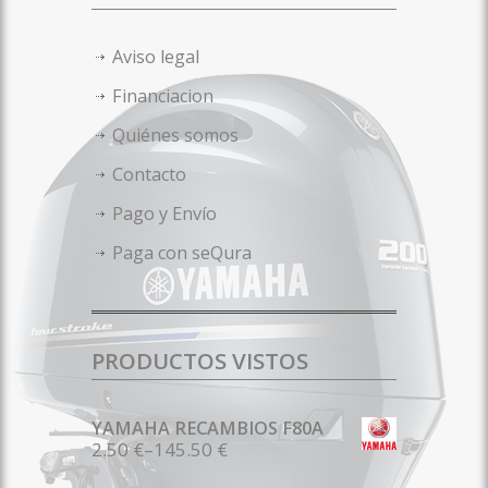
Aviso legal
Financiacion
Quiénes somos
Contacto
Pago y Envío
Paga con seQura
PRODUCTOS VISTOS
YAMAHA RECAMBIOS F80A
2.50 €
–
145.50 €