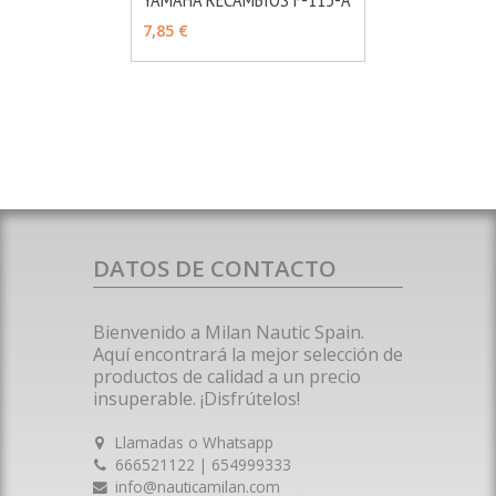
MÁS INFO
VER OPCIONES
7,85 €
DATOS DE CONTACTO
Bienvenido a Milan Nautic Spain.
Aquí encontrará la mejor selección de
productos de calidad a un precio
insuperable. ¡Disfrútelos!
Llamadas o Whatsapp
666521122 | 654999333
info@nauticamilan.com