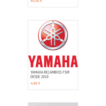
85,00 €
YAMAHA RECAMBIOS F50F
DESDE 2010
MÁS INFO
VER OPCIONES
4,80 €