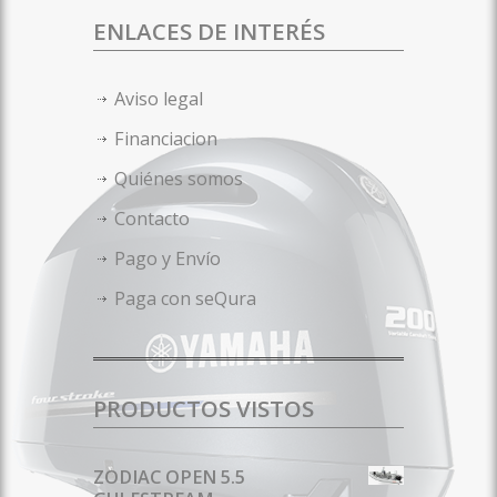
ENLACES DE INTERÉS
Aviso legal
Financiacion
Quiénes somos
Contacto
Pago y Envío
Paga con seQura
PRODUCTOS VISTOS
ZODIAC OPEN 5.5