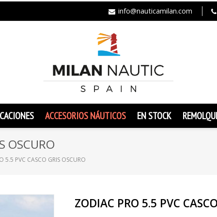
info@nauticamilan.com
CACIONES
ACCESORIOS NÁUTICOS
EN STOCK
REMOLQU
IS OSCURO
O 5.5 PVC CASCO GRIS OSCURO
ZODIAC PRO 5.5 PVC CASC