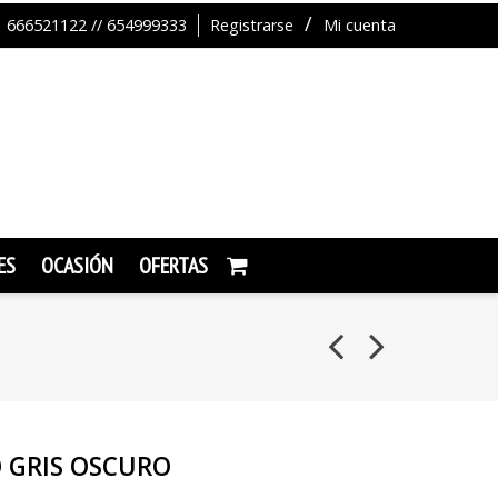
666521122 // 654999333
Registrarse
Mi cuenta
ES
OCASIÓN
OFERTAS
O GRIS OSCURO