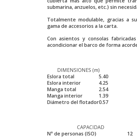
cubierta más alto que permite tran
submarina, anzuelos, etc.) sin necesid
Totalmente modulable, gracias a su
gama de accesorios a la carta.
Con asientos y consolas fabricadas
acondicionar el barco de forma acor
DIMENSIONES (m)
Eslora total
5.40
Eslora interior
4.25
Manga total
2.54
Manga interior
1.39
Diámetro del flotador
0.57
CAPACIDAD
N° de personas (ISO)
12