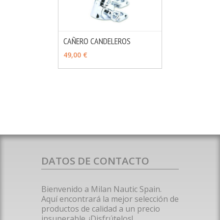
CAÑERO CANDELEROS
MÁS INFO
AÑADIR
49,00 €
DATOS DE CONTACTO
Bienvenido a Milan Nautic Spain.
Aquí encontrará la mejor selección de
productos de calidad a un precio
insuperable. ¡Disfrútelos!