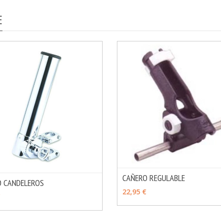
E
CAÑERO REGULABLE
O CANDELEROS
AÑADIR
22,95 €
MÁS INFO
IR
€