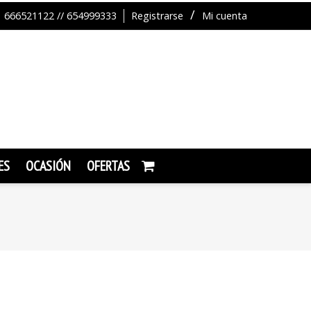
666521122 // 654999333
Registrarse
Mi cuenta
ES
OCASIÓN
OFERTAS