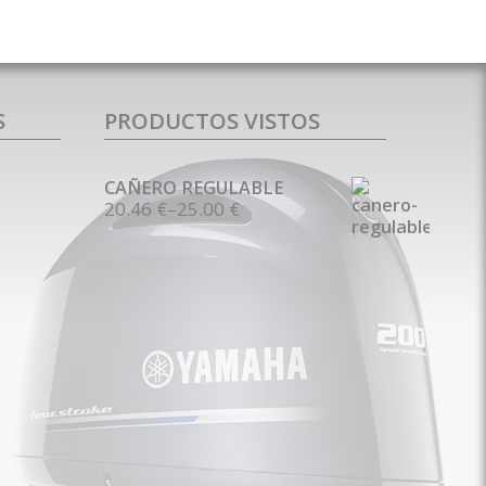
S
PRODUCTOS VISTOS
CAÑERO REGULABLE
20.46 €
–
25.00 €