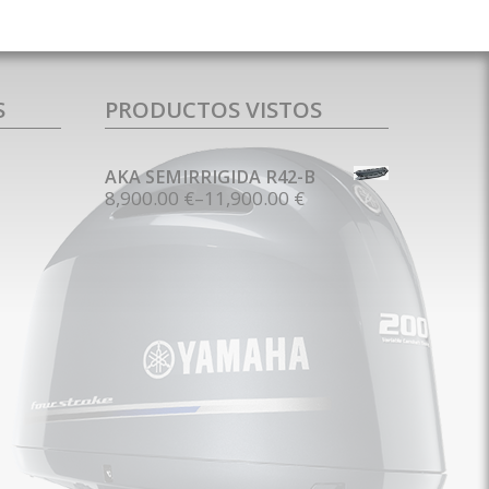
S
PRODUCTOS VISTOS
AKA SEMIRRIGIDA R42-B
8,900.00 €
–
11,900.00 €