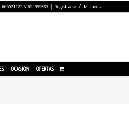
666521122 // 654999333
Registrarse
Mi cuenta
ES
OCASIÓN
OFERTAS