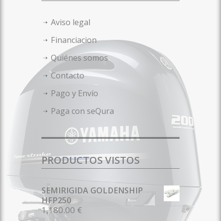
Aviso legal
Financiacion
Quiénes somos
Contacto
Pago y Envío
Paga con seQura
PRODUCTOS VISTOS
SEMIRIGIDA GOLDENSHIP
HFP250
1,180.00 €