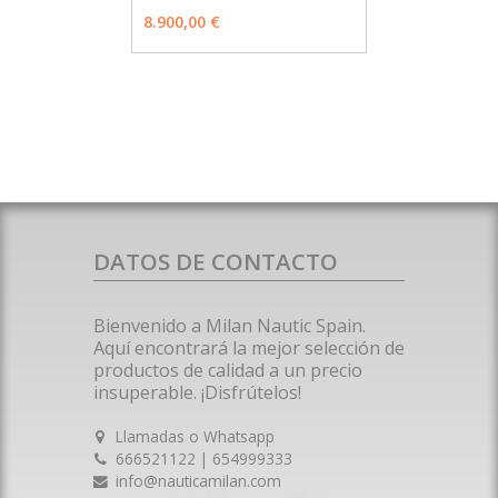
MÁS INFO
VER OPCIONES
8.900,00 €
DATOS DE CONTACTO
Bienvenido a Milan Nautic Spain.
Aquí encontrará la mejor selección de
productos de calidad a un precio
insuperable. ¡Disfrútelos!
Llamadas o Whatsapp
666521122 | 654999333
info@nauticamilan.com