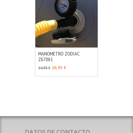
MANOMETRO ZODIAC
Z67061
MÁS INFO
AÑADIR
26,95 €
34,95 €
DATOS DE CONTACTO