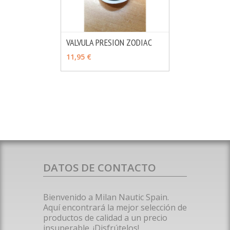
VALVULA PRESION ZODIAC
MÁS INFO
AÑADIR
11,95 €
DATOS DE CONTACTO
Bienvenido a Milan Nautic Spain.
Aquí encontrará la mejor selección de
productos de calidad a un precio
insuperable. ¡Disfrútelos!