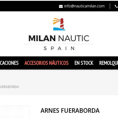
info@nauticamilan.com
CACIONES
ACCESORIOS NÁUTICOS
EN STOCK
REMOLQU
FUERABORDA
ARNES FUERABORDA