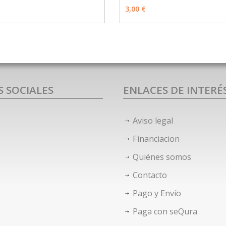
MÁS INFO
OPCIONES
AÑADIR
3,00 €
S SOCIALES
ENLACES DE INTERÉ
Aviso legal
Financiacion
Quiénes somos
Contacto
Pago y Envío
Paga con seQura