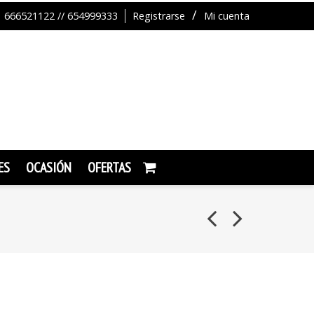
666521122 // 654999333
Registrarse
Mi cuenta
ES
OCASIÓN
OFERTAS