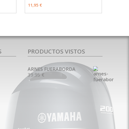
MÁS INFO
MÁS INFO
AÑADIR
11,95 €
S
PRODUCTOS VISTOS
ARNES FUERABORDA
39.95 €