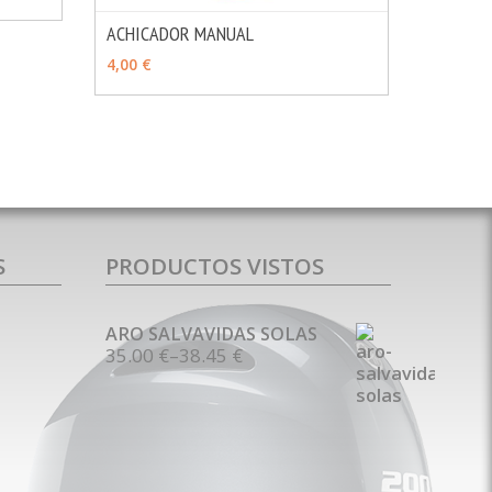
ACHICADOR MANUAL
MÁS INFO
AÑADIR
4,00 €
S
PRODUCTOS VISTOS
ARO SALVAVIDAS SOLAS
35.00 €
–
38.45 €