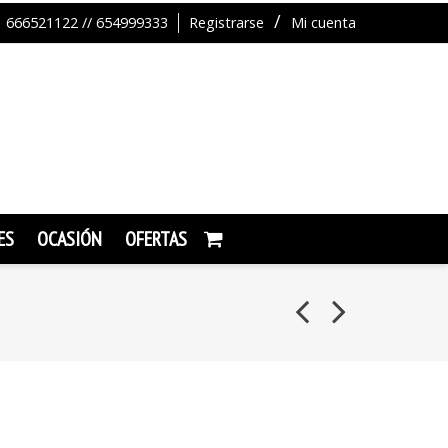
666521122 // 654999333
Registrarse
Mi cuenta
ES
OCASIÓN
OFERTAS