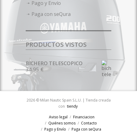
Pago y Envío
Paga con seQura
PRODUCTOS VISTOS
BICHERO TELESCOPICO
34.95 €
2026 © Milan Nautic Spain S.L.U. | Tienda creada
con
tiendy
Aviso legal
Financiacion
Quiénes somos
Contacto
Pago y Envío
Paga con seQura