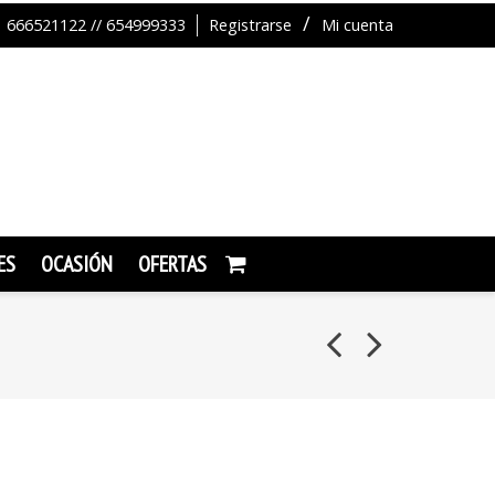
666521122 // 654999333
Registrarse
Mi cuenta
ES
OCASIÓN
OFERTAS