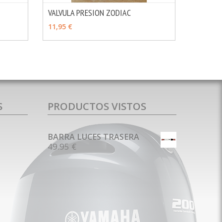
VALVULA PRESION ZODIAC
MÁS INFO
MÁS INFO
AÑADIR
11,95 €
S
PRODUCTOS VISTOS
BARRA LUCES TRASERA
49.95 €