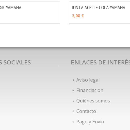
NGK YAMAHA
JUNTA ACEITE COLA YAMAHA
MÁS INFO
OPCIONES
AÑADIR
3,00 €
S SOCIALES
ENLACES DE INTERÉ
Aviso legal
Financiacion
Quiénes somos
Contacto
Pago y Envío