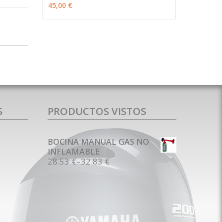
VER OPCIONES
45,00 €
O
MÁS INFO
S
PRODUCTOS VISTOS
BOCINA MANUAL GAS NO
INFLAMABLE
28.53 €
–
32.83 €