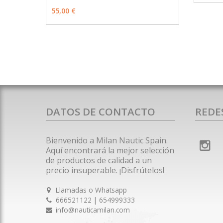
MÁS INFO
AÑADIR
55,00 €
DATOS DE CONTACTO
REDE
Bienvenido a Milan Nautic Spain.
Aquí encontrará la mejor selección
de productos de calidad a un
precio insuperable. ¡Disfrútelos!
Llamadas o Whatsapp
666521122 | 654999333
info@nauticamilan.com