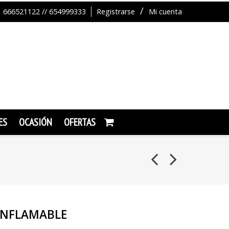
666521122 // 654999333
Registrarse
Mi cuenta
ES
OCASIÓN
OFERTAS
INFLAMABLE