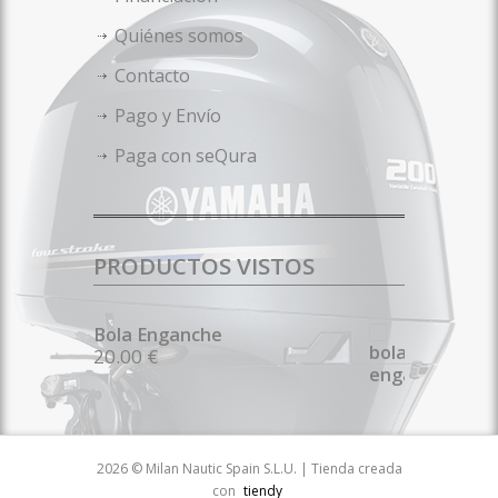
Quiénes somos
Contacto
Pago y Envío
Paga con seQura
PRODUCTOS VISTOS
Bola Enganche
20.00 €
2026 © Milan Nautic Spain S.L.U. | Tienda creada
con
tiendy